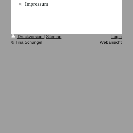
Impressum
Druckversion
|
Sitemap
Login
© Tina Schüngel
Webansicht