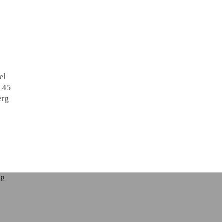
el
 45
erg
ap