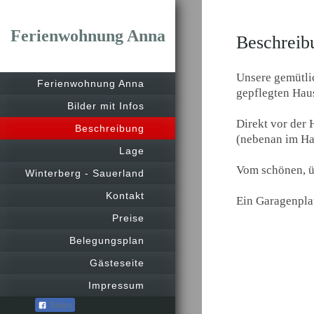
Ferienwohnung Anna
Beschreib
Unsere gemütlic
Ferienwohnung Anna
gepflegten Hau
Bilder mit Infos
Direkt vor der 
Beschreibung
(nebenan im Ha
Lage
Vom schönen, ü
Winterberg - Sauerland
Kontakt
Ein Garagenplat
Preise
Belegungsplan
Gästeseite
Impressum
Teilen